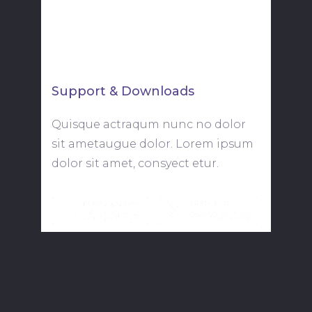
+88 (0) 101 0000 000
Support & Downloads
Quisque actraqum nunc no dolor
sit ametaugue dolor. Lorem ipsum
dolor sit amet, consyect etur.