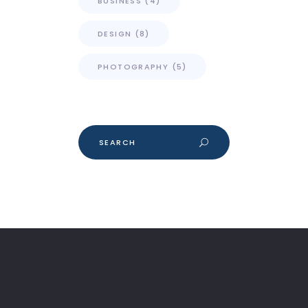
BUSINESS
(4)
DESIGN
(8)
PHOTOGRAPHY
(5)
Search
for: