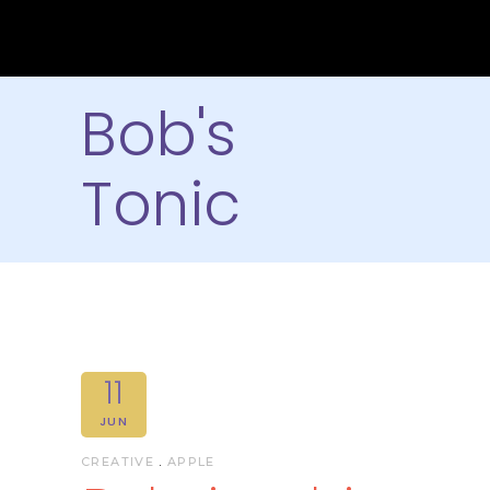
Bob's
Tonic
11
JUN
CREATIVE
APPLE