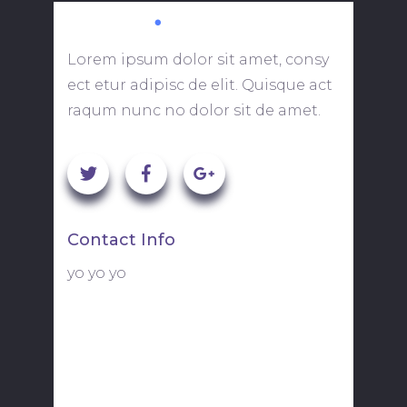
Lorem ipsum dolor sit amet, consy
ect etur adipisc de elit. Quisque act
raqum nunc no dolor sit de amet.
Contact Info
yo yo yo
113 Fulton Street, Suite 721
New York, NY 10010
youremail@yourdomain.com