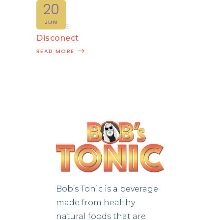
20
JUN
CREATIVE
Disconect
READ MORE
Bob’s Tonic is a beverage
made from healthy
natural foods that are