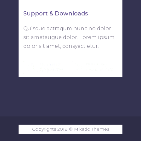
Support & Downloads
Quisque actraqum nunc no dolor
sit ametaugue dolor. Lorem ipsum
dolor sit amet, consyect etur.
Copyrights 2018 ©
Mikado Themes