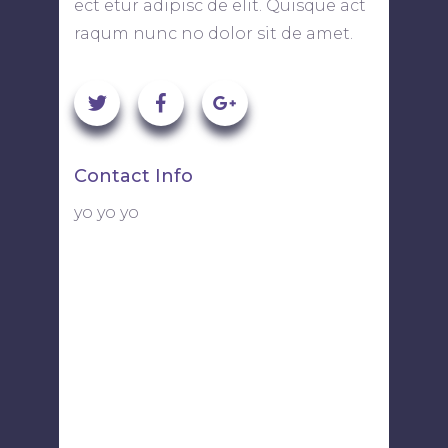
ect etur adipisc de elit. Quisque act
raqum nunc no dolor sit de amet.
Contact Info
yo yo yo
113 Fulton Street, Suite 721
New York, NY 10010
youremail@yourdomain.com
+88 (0) 101 0000 000