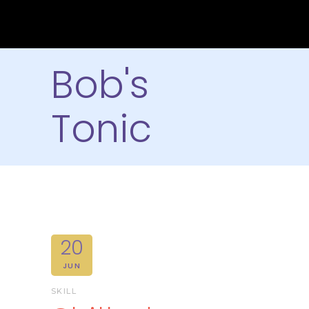
Bob's
Tonic
20
JUN
SKILL