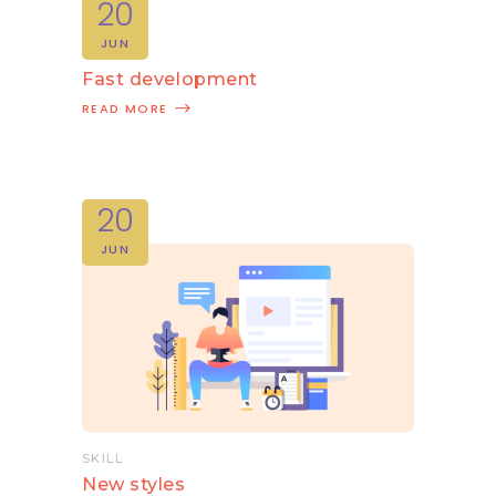
20
JUN
SKILL
Fast development
READ MORE
20
JUN
SKILL
New styles